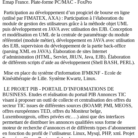
Emap France. Plate-forme PC/MAC - FoxPro
Participation au développement d’un progiciel de bourse en ligne
(utilisé par FIMATEX, AXA) : Participation à l’élaboration du
module de gestion des utilisateurs grâce à la méthode objet UML
puis développement en JAVA avec utilisation des EJB. Conception
et modélisation en UML de la centrale de paramétrage du module
référentiel (module métier), développement en JAVA avec utilisation
des EJB, supervision du développement de la partie back-office
(parsing XML en JAVA). Élaboration de sites Internet
d’administration (HTML, Servlet, JRUN, Java, EJB). Élaboration
de différents scripts d’aide au développement (Shell BASH, PERL).
Mise en place du système d'information IFMKNF - Ecole de
Kinésithérapie de Lille. Système Kwartz, Linux.
LE PROJET PIB - PORTAIL D’INFORMATIONS DE
BUSINESS. Etudes et réalisation du portail PIB Annonces TIC
visant à proposer un outil de collecte et centralisation des offres du
secteur TIC issues de différentes sources (BOAMP, PMI, MEOSS,
offres européennes TED, offres du Moniteur belge,
Luxembourgeois, offres privées etc.…) ainsi que des interfaces
permettant de distribuer les annonces qualifiées sous forme de
moteur de recherche d’annonces et de différents types d’abonnement
en fonction du profil de l’utilisateur. Linux, Mysql, PHP, xml. Projet